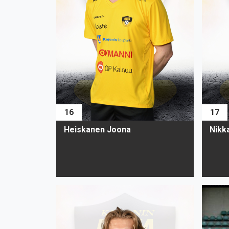
16
17
Heiskanen Joona
Nikka