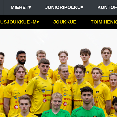
MIEHET
▾
JUNIORIPOLKU
▾
KUNTOF
USJOUKKUE -M
▾
JOUKKUE
TOIMIHENK