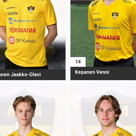
14
Kepanen Venni
anen Jaakko-Olavi