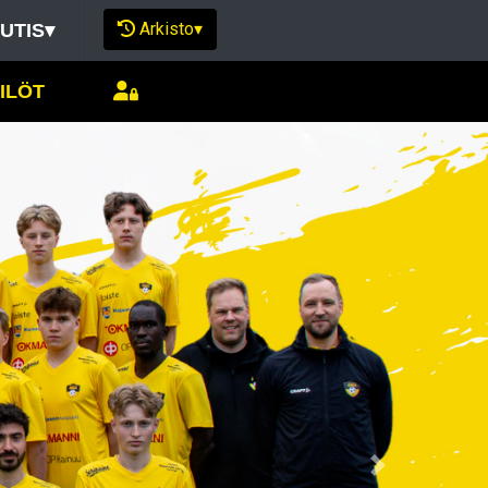
Arkisto
▾
UTIS
▾
ILÖT
Next