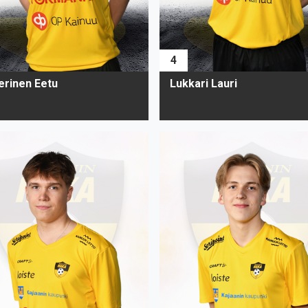
4
erinen Eetu
Lukkari Lauri