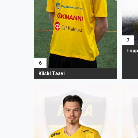
7
Topp
6
Kiiski Taavi