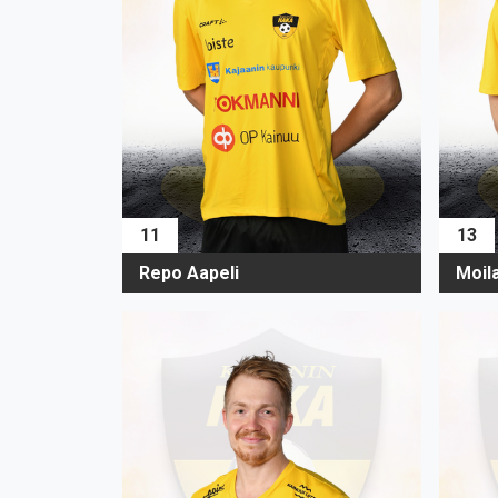
11
13
Repo Aapeli
Moil