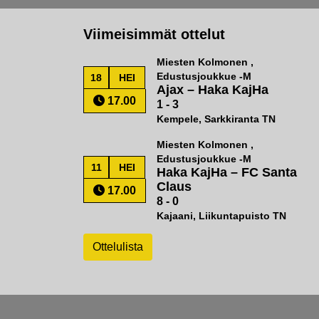
Viimeisimmät ottelut
Miesten Kolmonen ,
Edustusjoukkue -M
18
HEI
Ajax
–
Haka KajHa
17.00
1 - 3
Kempele, Sarkkiranta TN
Miesten Kolmonen ,
Edustusjoukkue -M
11
HEI
Haka KajHa
–
FC Santa
Claus
17.00
8 - 0
Kajaani, Liikuntapuisto TN
Ottelulista