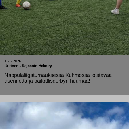
16.6.2026
Uutinen
-
Kajaanin Haka ry
Nappulaliigaturnauksessa Kuhmossa loistavaa
asennetta ja paikallisderbyn huumaa!