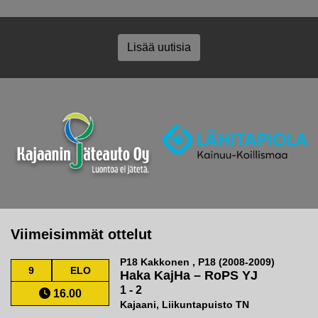
Lisää uutisia
Viimeisimmät ottelut
P18 Kakkonen , P18 (2008-2009)
9
ELO
Haka KajHa
–
RoPS YJ
1 - 2
16.00
Kajaani, Liikuntapuisto TN