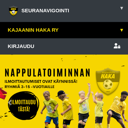
▾
SEURANAVIGOINTI
KAJAANIN HAKA RY
▾
KIRJAUDU
Previous
Nex