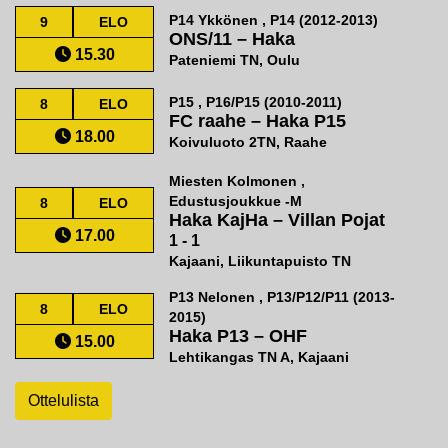
P14 Ykkönen , P14 (2012-2013)
9
ELO
ONS/11
–
Haka
15.30
Pateniemi TN, Oulu
P15 , P16/P15 (2010-2011)
8
ELO
FC raahe
–
Haka P15
18.00
Koivuluoto 2TN, Raahe
Miesten Kolmonen ,
Edustusjoukkue -M
8
ELO
Haka KajHa
–
Villan Pojat
17.00
1 - 1
Kajaani, Liikuntapuisto TN
P13 Nelonen , P13/P12/P11 (2013-
8
ELO
2015)
Haka P13
–
OHF
15.00
Lehtikangas TN A, Kajaani
Ottelulista