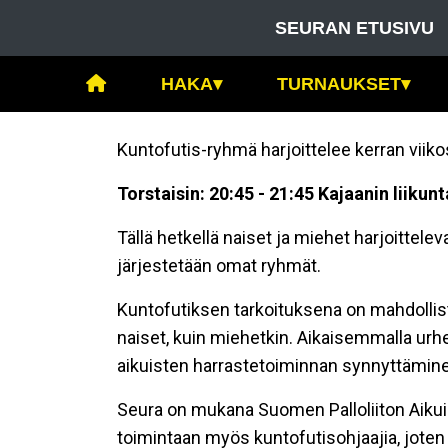
SEURAN ETUSIVU
HAKA
▾
TURNAUKSET
▾
Kuntofutis-ryhmä harjoittelee kerran viiko
Torstaisin:
20:45 - 21:45 Kajaanin liikun
Tällä hetkellä naiset ja miehet harjoitte
järjestetään omat ryhmät.
Kuntofutiksen tarkoituksena on mahdollist
naiset, kuin miehetkin. Aikaisemmalla urhei
aikuisten harrastetoiminnan synnyttämin
Seura on mukana Suomen Palloliiton Aikuis
toimintaan myös kuntofutisohjaajia, joten 