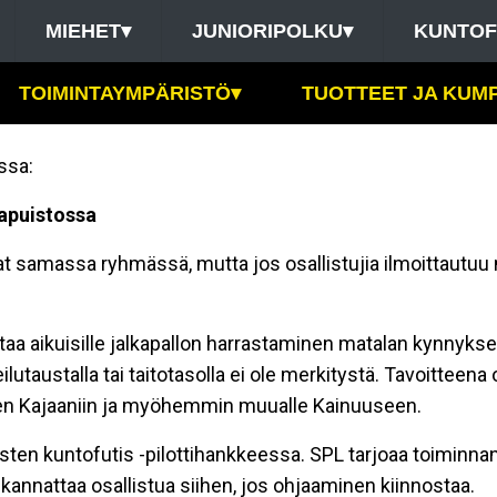
MIEHET
▾
JUNIORIPOLKU
▾
KUNTOF
TOIMINTAYMPÄRISTÖ
▾
TUOTTEET JA KUM
ssa:
tapuistossa
levat samassa ryhmässä, mutta jos osallistujia ilmoittaut
aa aikuisille jalkapallon harrastaminen matalan kynnyksen
lutaustalla tai taitotasolla ei ole merkitystä. Tavoitteen
en Kajaaniin ja myöhemmin muualle Kainuuseen.
ten kuntofutis -pilottihankkeessa. SPL tarjoaa toiminnan 
kannattaa osallistua siihen, jos ohjaaminen kiinnostaa.