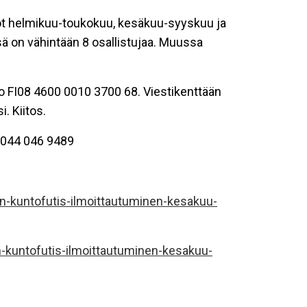
sot helmikuu-toukokuu, kesäkuu-syyskuu ja
ä on vähintään 8 osallistujaa. Muussa
ro FI08 4600 0010 3700 68. Viestikenttään
. Kiitos.
i 044 046 9489
n-kuntofutis-ilmoittautuminen-kesakuu-
-kuntofutis-ilmoittautuminen-kesakuu-