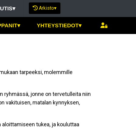
Arkisto
▾
UTIS
▾
PPANIT
▾
YHTEYSTIEDOT
▾
uu mukaan tarpeeksi, molemmille
 ryhmässä, jonne on tervetulleita niin
a on vakituisen, matalan kynnyksen,
aloittamiseen tukea, ja kouluttaa