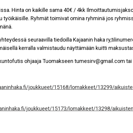
issa. Hinta on kaikille sama 40€ / 4kk Ilmoittautumisjak
työikäisille. Ryhmät toimivat omina ryhminä jos ryhmiss
mänä.
teydessä seuraavilla tiedoilla Kajaanin haka ry,tilinume
sellä kerralla valmistaudu näyttämään kuitti maksustasi
ran kuntofutis ohjaaja Tuomakseen tumesirv@gmail.com ta
aaninhaka.fi/joukkueet/15168/lomakkeet/13299/aikuiste
aninhaka.fi/joukkueet/15173/lomakkeet/13298/aikuisten