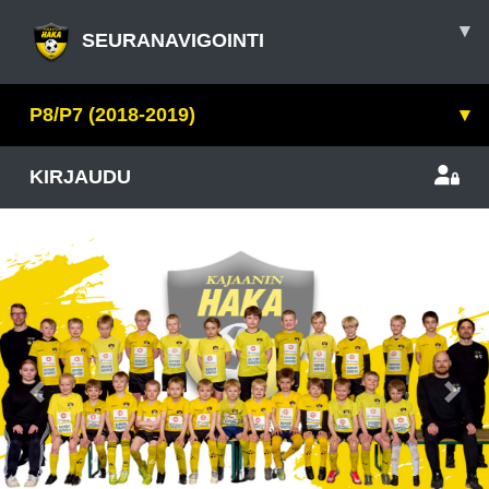
▾
SEURANAVIGOINTI
P8/P7 (2018-2019)
▾
KIRJAUDU
Previous
Nex