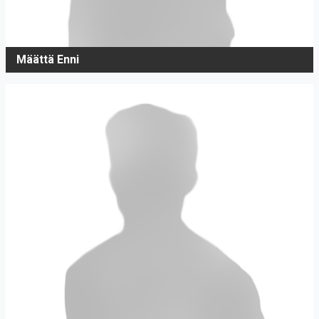
Määttä Enni