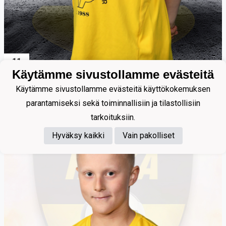
11
Käytämme sivustollamme evästeitä
Pasanen Elias
Käytämme sivustollamme evästeitä käyttökokemuksen
parantamiseksi sekä toiminnallisiin ja tilastollisiin
tarkoituksiin.
Hyväksy kaikki
Vain pakolliset