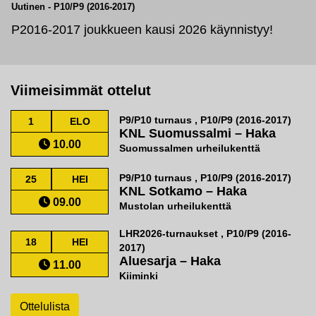
Uutinen
-
P10/P9 (2016-2017)
P2016-2017 joukkueen kausi 2026 käynnistyy!
Viimeisimmät ottelut
P9/P10 turnaus , P10/P9 (2016-2017)
1
ELO
KNL Suomussalmi
–
Haka
10.00
Suomussalmen urheilukenttä
P9/P10 turnaus , P10/P9 (2016-2017)
25
HEI
KNL Sotkamo
–
Haka
09.00
Mustolan urheilukenttä
LHR2026-turnaukset , P10/P9 (2016-
18
HEI
2017)
Aluesarja
–
Haka
11.00
Kiiminki
Ottelulista