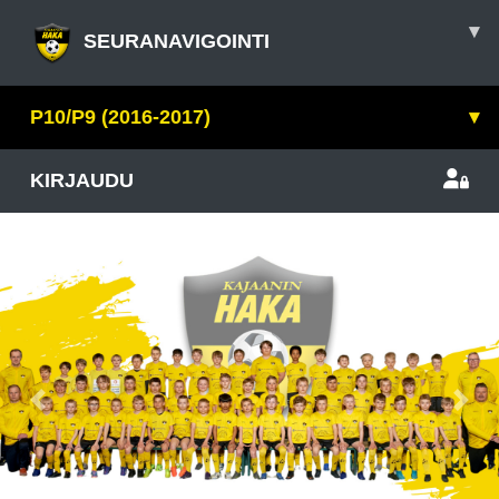
▾
SEURANAVIGOINTI
P10/P9 (2016-2017)
▾
KIRJAUDU
Previous
Nex