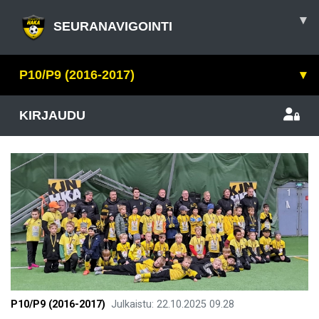
▾
SEURANAVIGOINTI
P10/P9 (2016-2017)
▾
KIRJAUDU
P10/P9 (2016-2017)
Julkaistu
:
22.10.2025
09.28