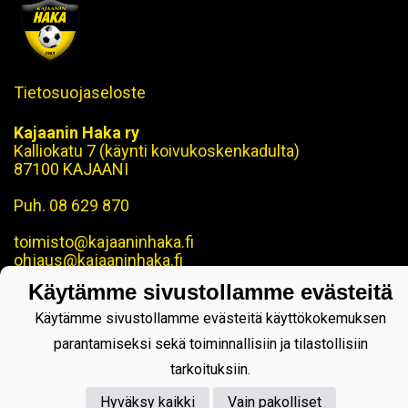
Tietosuojaseloste
Kajaanin Haka ry
Kalliokatu 7 (käynti koivukoskenkadulta)
87100 KAJAANI
Puh. 08 629 870
toimisto@kajaaninhaka.fi
ohjaus@kajaaninhaka.fi
Käytämme sivustollamme evästeitä
Käytämme sivustollamme evästeitä käyttökokemuksen
parantamiseksi sekä toiminnallisiin ja tilastollisiin
Powered by
tarkoituksiin.
Hyväksy kaikki
Vain pakolliset