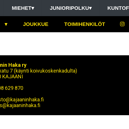
MIEHET
▾
JUNIORIPOLKU
▾
KUNTOF
▾
JOUKKUE
TOIMIHENKILÖT
nin Haka ry
okatu 7 (käynti koivukoskenkadulta)
0 KAJAANI
08 629 870
sto@kajaaninhaka.fi
s@kajaaninhaka.fi