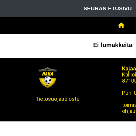
SEURAN ETUSIVU
Ei lomakkeita
Kajaa
Kalli
8710
Puh. 
Tietosuojaseloste
toimi
ohjau