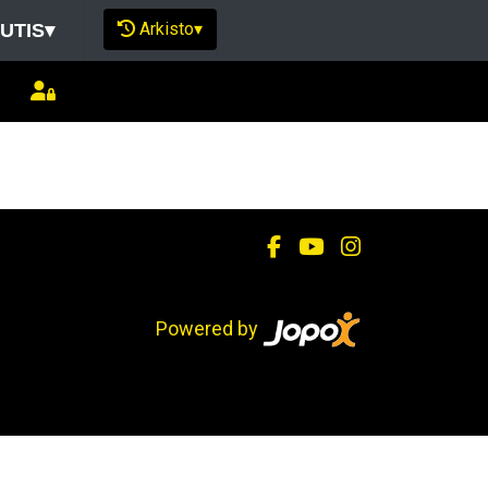
Arkisto
▾
UTIS
▾
Powered by