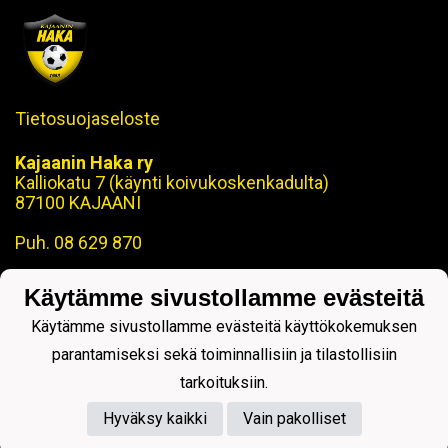
Tietosuojaseloste
Kajaanin Haka ry
Kalliokatu 7 (käynti koivukoskenkadulta)
87100 KAJAANI
Puh. 08 629 870
toimisto@kajaaninhaka.fi
Käytämme sivustollamme evästeitä
ohjaus@kajaaninhaka.fi
Käytämme sivustollamme evästeitä käyttökokemuksen
parantamiseksi sekä toiminnallisiin ja tilastollisiin
tarkoituksiin.
Hyväksy kaikki
Vain pakolliset
Powered by