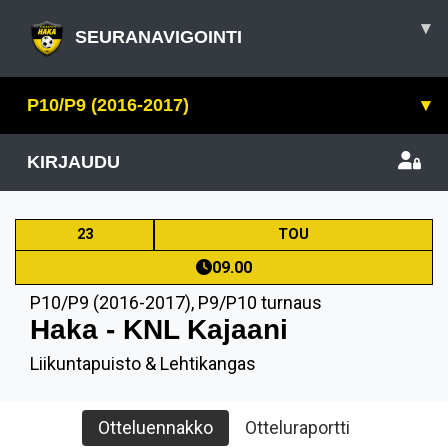
▾
SEURANAVIGOINTI
P10/P9 (2016-2017)
▾
KIRJAUDU
23
TOU
09.00
P10/P9 (2016-2017)
,
P9/P10 turnaus
Haka - KNL Kajaani
Liikuntapuisto & Lehtikangas
Otteluennakko
Otteluraportti