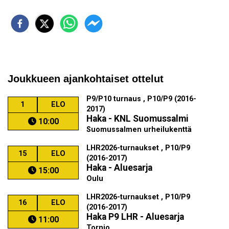
Joukkueen ajankohtaiset ottelut
P9/P10 turnaus , P10/P9 (2016-
1
ELO
2017)
Haka - KNL Suomussalmi
10:00
Suomussalmen urheilukenttä
LHR2026-turnaukset , P10/P9
15
ELO
(2016-2017)
Haka - Aluesarja
15:00
Oulu
LHR2026-turnaukset , P10/P9
16
ELO
(2016-2017)
Haka P9 LHR - Aluesarja
11:00
Tornio