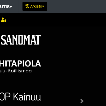
Arkisto
▾
UTIS
▾
Next