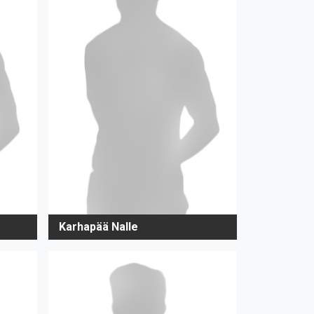
Karhapää Nalle