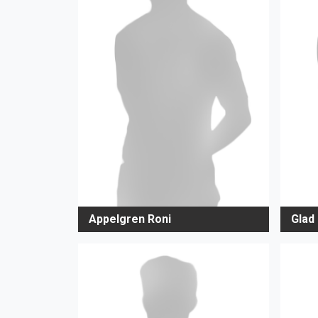
Appelgren Roni
Glad