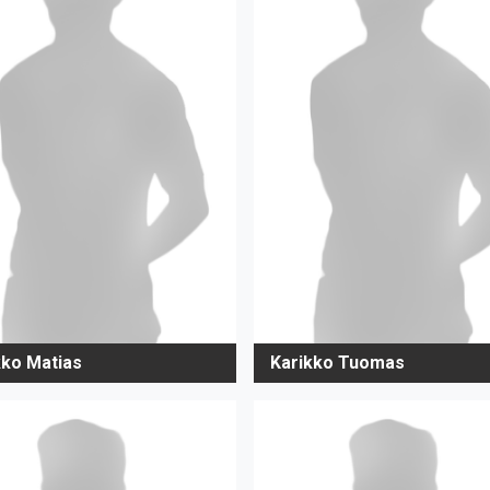
kko Matias
Karikko Tuomas