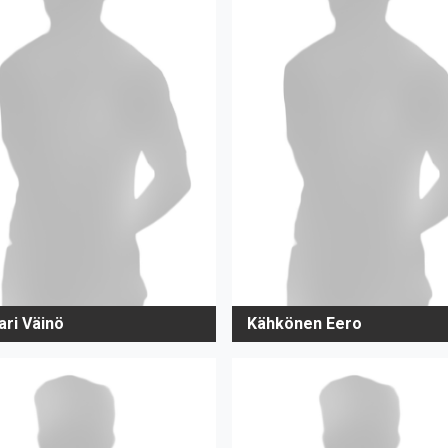
ari Väinö
Kähkönen Eero