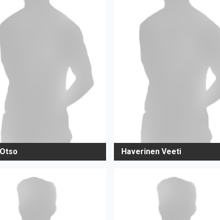
 Otso
Haverinen Veeti