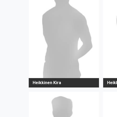
Heikkinen Kira
Heik