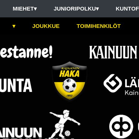
MIEHET
▾
JUNIORIPOLKU
▾
KUNTOF
▾
JOUKKUE
TOIMIHENKILÖT