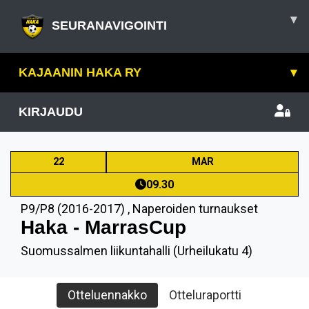
▾
SEURANAVIGOINTI
KAJAANIN HAKA RY
▾
KIRJAUDU
22
MAR
09.30
P9/P8 (2016-2017)
,
Naperoiden turnaukset
Haka - MarrasCup
Suomussalmen liikuntahalli (Urheilukatu 4)
Otteluennakko
Otteluraportti