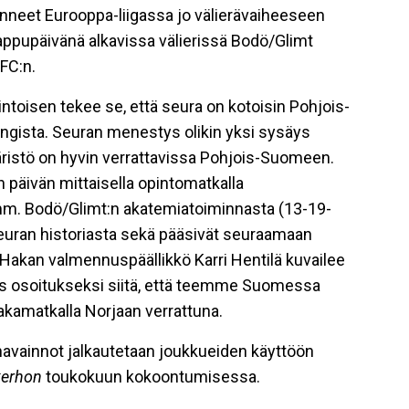
enneet Eurooppa-liigassa jo välierävaiheeseen
ppupäivänä alkavissa välierissä Bodö/Glimt
FC:n.
ntoisen tekee se, että seura on kotoisin Pohjois-
ngista. Seuran menestys olikin yksi sysäys
istö on hyvin verrattavissa Pohjois-Suomeen.
 päivän mittaisella opintomatkalla
m. Bodö/Glimt:n akatemiatoiminnasta (13-19-
 seuran historiasta sekä pääsivät seuraamaan
 Hakan valmennuspäällikkö Karri Hentilä kuvailee
ös osoitukseksi siitä, että teemme Suomessa
 takamatkalla Norjaan verrattuna.
avainnot jalkautetaan joukkueiden käyttöön
kerhon
toukokuun kokoontumisessa.