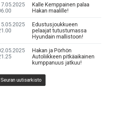
17.05.2025
Kalle Kemppainen palaa
06.00
Hakan maalille!
15.05.2025
Edustusjoukkueen
21.00
pelaajat tutustumassa
Hyundain mallistoon!
02.05.2025
Hakan ja Pörhön
21.25
Autoliikkeen pitkäaikainen
kumppanuus jatkuu!
Seuran uutisarkisto