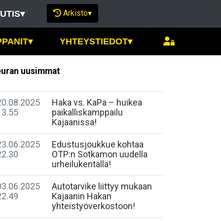
Arkisto
▾
UTIS
▾
PPANIT
▾
YHTEYSTIEDOT
▾
uran uusimmat
20.08.2025
Haka vs. KaPa – huikea
13.55
paikalliskamppailu
Kajaanissa!
23.06.2025
Edustusjoukkue kohtaa
22.30
OTP:n Sotkamon uudella
urheilukentällä!
03.06.2025
Autotarvike liittyy mukaan
22.49
Kajaanin Hakan
yhteistyöverkostoon!