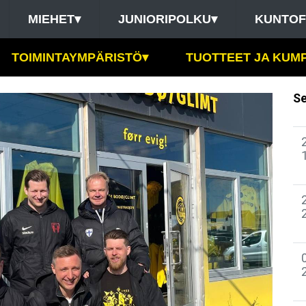
MIEHET
▾
JUNIORIPOLKU
▾
KUNTOF
TOIMINTAYMPÄRISTÖ
▾
TUOTTEET JA KUM
Se