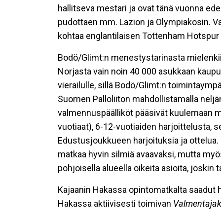
hallitseva mestari ja ovat tänä vuonna ed
pudottaen mm. Lazion ja Olympiakosin. Va
kohtaa englantilaisen Tottenham Hotspur 
Bodö/Glimt
:n menestystarinasta mielenkii
Norjasta vain
noin 40 000 asukkaan kaupu
vierailulle, sillä Bodö/Glimt
:n
toimintaympär
Suomen Palloliiton mahdollistamalla neljän
valmennuspäälliköt pääsivät kuulemaan m
vuotiaat), 6-12-vuotiaiden harjoittelusta,
Edustusjoukkueen harjoituksia ja ottelua.
matkaa hyvin silmiä avaavaksi, mutta my
pohjoisella alueella oikeita asioita, joskin
Kajaanin Hakassa opintomatkalta saadut h
Hakassa aktiivisesti toimivan
Valmentaja