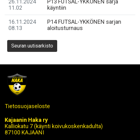
26.11.2024
P13 FUTSAL-YKKÖNEN sarja
11.02
käyntiin
16.11.2024
P14 FUTSAL-YKKÖNEN sarjan
08.13
aloitusturnaus
Seuran uutisarkisto
Tietosuojaseloste
Kajaanin Haka ry
Kalliokatu 7 (käynti koivukoskenkadulta)
87100 KAJAANI