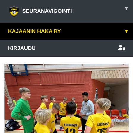
▾
SEURANAVIGOINTI
KAJAANIN HAKA RY
▾
KIRJAUDU