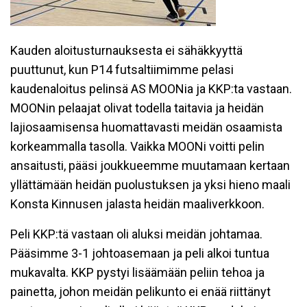
Kauden aloitusturnauksesta ei sähäkkyyttä
puuttunut, kun P14 futsaltiimimme pelasi
kaudenaloitus pelinsä AS MOONia ja KKP:ta vastaan.
MOONin pelaajat olivat todella taitavia ja heidän
lajiosaamisensa huomattavasti meidän osaamista
korkeammalla tasolla. Vaikka MOONi voitti pelin
ansaitusti, pääsi joukkueemme muutamaan kertaan
yllättämään heidän puolustuksen ja yksi hieno maali
Konsta Kinnusen jalasta heidän maaliverkkoon.
Peli KKP:tä vastaan oli aluksi meidän johtamaa.
Pääsimme 3-1 johtoasemaan ja peli alkoi tuntua
mukavalta. KKP pystyi lisäämään peliin tehoa ja
painetta, johon meidän pelikunto ei enää riittänyt