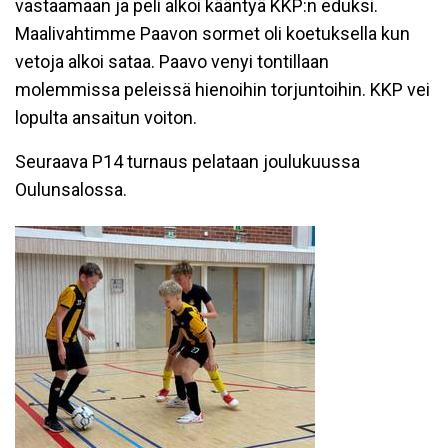
vastaamaan ja peli alkoi kääntyä KKP:n eduksi.
Maalivahtimme Paavon sormet oli koetuksella kun
vetoja alkoi sataa. Paavo venyi tontillaan
molemmissa peleissä hienoihin torjuntoihin. KKP vei
lopulta ansaitun voiton.
Seuraava P14 turnaus pelataan joulukuussa
Oulunsalossa.